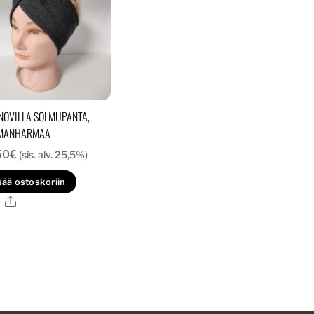
NOVILLA SOLMUPANTA,
MANHARMAA
50
€
(sis. alv. 25,5%)
sää ostoskoriin
Ale