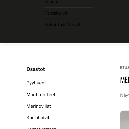
Pannat
Skip
to
Pantahuivit
content
Solmittavat huivit
ETU
Osastot
ME
Pyyhkeet
Muut tuotteet
Näyt
Merinovillat
Kaulahuivit