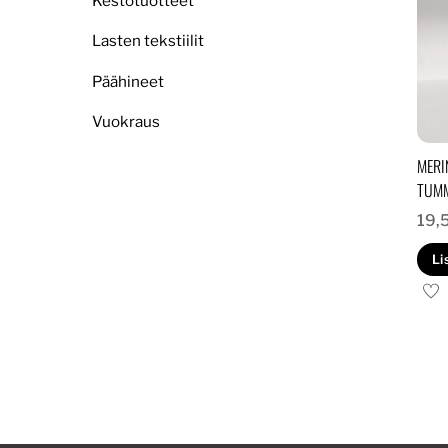
Kestotuotteet
Lasten tekstiilit
Päähineet
Vuokraus
MERI
TUM
19,
Li