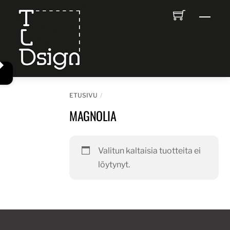
Skip
Men
to
content
ETUSIVU
MAGNOLIA
Valitun kaltaisia tuotteita ei
löytynyt.