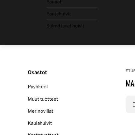
Pannat
Skip
to
Pantahuivit
content
Solmittavat huivit
ETU
Osastot
MA
Pyyhkeet
Muut tuotteet
Merinovillat
Kaulahuivit