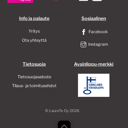
sivulla.
Info ja palaute
Sosiaalinen
Yritys
Facebook
Ota yhteyttä
Instagram
Tietosuoja
Avainlippu-merkki
Tietosuojaseloste
Tilaus- ja toimitusehdot
©
LaureTe Oy
2026
Back