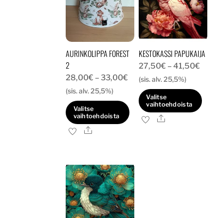
AURINKOLIPPA FOREST
KESTOKASSI PAPUKAIJA
2
Hint
27,50
€
–
41,50
€
Hintaluokka:
28,00
€
–
33,00
€
27,5
(sis. alv. 25,5%)
28,00€
(sis. alv. 25,5%)
-
Valitse
-
41,5
vaihtoehdoista
Valitse
33,00€
vaihtoehdoista
Ale
Tällä
Ale
Tällä
tuotteella
tuotteella
on
on
useampi
useampi
muunnelma.
muunnelma.
Voit
Voit
tehdä
tehdä
valinnat