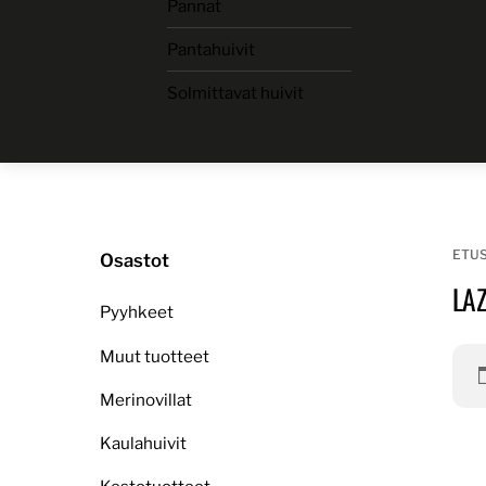
Pannat
Skip
to
Pantahuivit
content
Solmittavat huivit
ETU
Osastot
LA
Pyyhkeet
Muut tuotteet
Merinovillat
Kaulahuivit