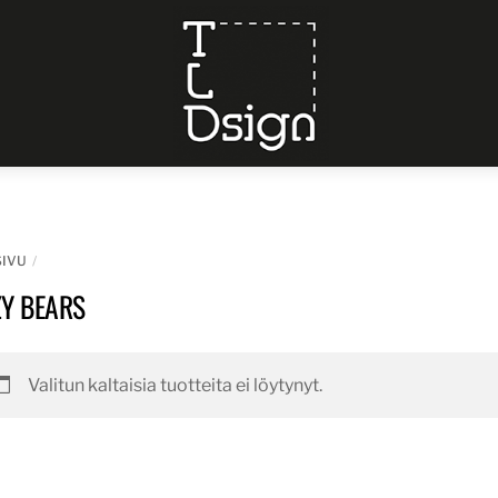
Menu
SIVU
ZY BEARS
Valitun kaltaisia tuotteita ei löytynyt.