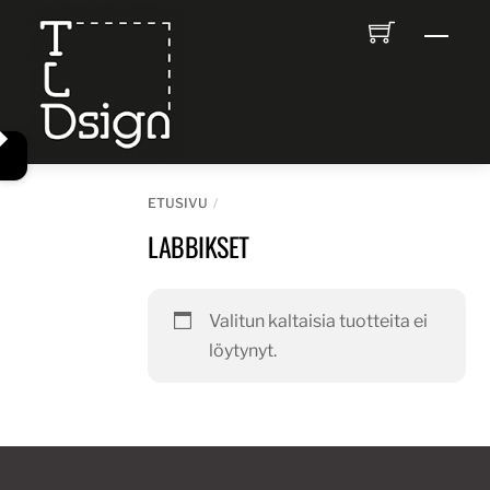
Skip
Men
to
content
ETUSIVU
LABBIKSET
Valitun kaltaisia tuotteita ei
löytynyt.