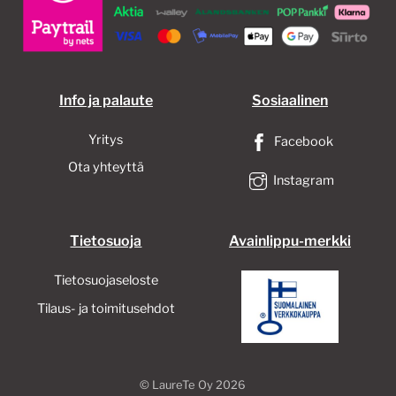
valinnat
tuotteen
sivulla.
Info ja palaute
Sosiaalinen
Yritys
Facebook
Ota yhteyttä
Instagram
Tietosuoja
Avainlippu-merkki
Tietosuojaseloste
Tilaus- ja toimitusehdot
©
LaureTe Oy
2026