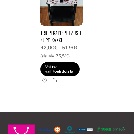
TRIPPTRAPP PEHMUSTE
KUPPIKAKKU
Hintaluokka:
42,00
€
–
51,90
€
42,00€
(sis. alv. 25,5%)
-
Valitse
51,90€
vaihtoehdoista
Ale
Tällä
tuotteella
on
useampi
muunnelma.
Voit
tehdä