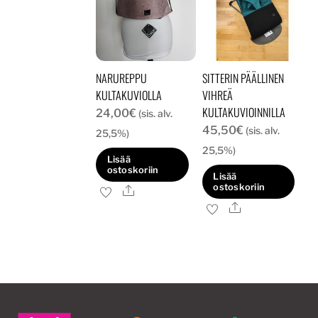
NARUREPPU
SITTERIN PÄÄLLINEN
KULTAKUVIOLLA
VIHREÄ
KULTAKUVIOINNILLA
24,00
€
(sis. alv.
45,50
€
(sis. alv.
25,5%)
25,5%)
Lisää
ostoskoriin
Lisää
ostoskoriin
Ale
Ale