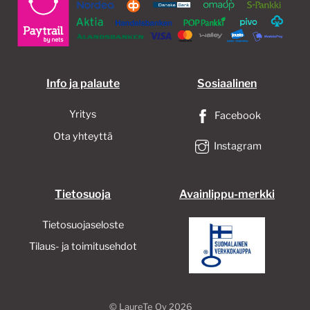
Info ja palaute
Sosiaalinen
Yritys
Facebook
Ota yhteyttä
Instagram
Tietosuoja
Avainlippu-merkki
Tietosuojaseloste
Tilaus- ja toimitusehdot
©
LaureTe Oy
2026