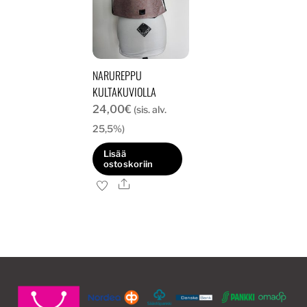
NARUREPPU
KULTAKUVIOLLA
24,00
€
(sis. alv.
25,5%)
Lisää
ostoskoriin
Ale