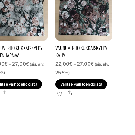
UVERHO KUKKAISKYLPY
VAUNUVERHO KUKKAISKYLPY
MENHARMAA
KAHVI
Hintaluokka:
Hintaluokka:
00
€
–
27,00
€
22,00
€
–
27,00
€
(sis. alv.
(sis. alv.
22,00€
22,00€
5%)
25,5%)
-
-
Tällä
Tällä
litse vaihtoehdoista
Valitse vaihtoehdoista
27,00€
27,00€
tuotteella
tuotteella
Ale
Ale
on
on
useampi
useampi
muunnelma.
muunnelma
Voit
Voit
tehdä
tehdä