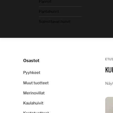
Pannat
Skip
to
Pantahuivit
content
Solmittavat huivit
ETU
Osastot
KU
Pyyhkeet
Muut tuotteet
Näyt
Merinovillat
Kaulahuivit