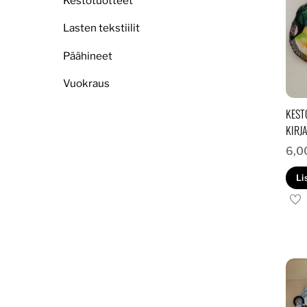
Kestotuotteet
Lasten tekstiilit
Päähineet
Vuokraus
KEST
KIRJ
6,0
Li