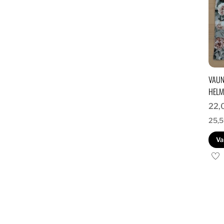
VAUN
HEL
22,
25,
Va