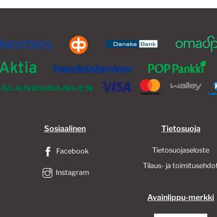
valinnat
valinnat
tuotteen
tuotteen
sivulla.
sivulla.
Sosiaalinen
Tietosuoja
Tietosuojaseloste
Facebook
Tilaus- ja toimitusehdo
Instagram
Avainlippu-merkki