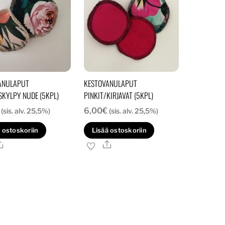
ANULAPUT
KESTOVANULAPUT
KYLPY NUDE (5KPL)
PINKIT/KIRJAVAT (5KPL)
6,00
€
(sis. alv. 25,5%)
(sis. alv. 25,5%)
 ostoskoriin
Lisää ostoskoriin
Ale
Ale