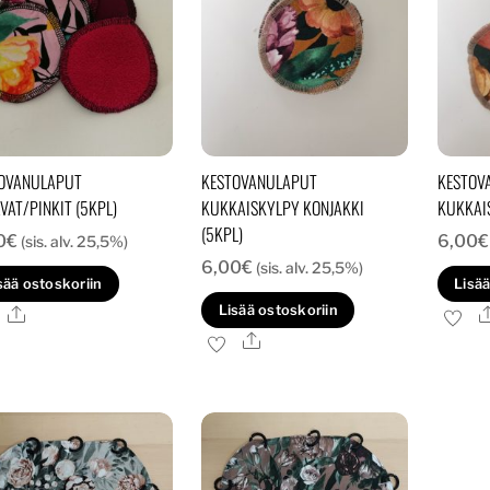
OVANULAPUT
KESTOVANULAPUT
KESTOV
AVAT/PINKIT (5KPL)
KUKKAISKYLPY KONJAKKI
KUKKAIS
(5KPL)
0
€
6,00
€
(sis. alv. 25,5%)
6,00
€
(sis. alv. 25,5%)
sää ostoskoriin
Lisää
Lisää ostoskoriin
Ale
Ale