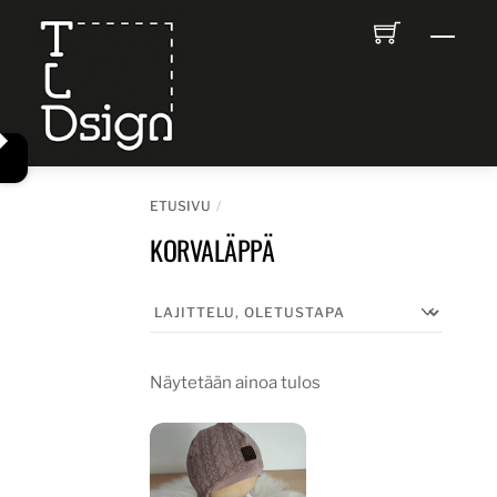
Skip
Men
to
content
ETUSIVU
KORVALÄPPÄ
Näytetään ainoa tulos