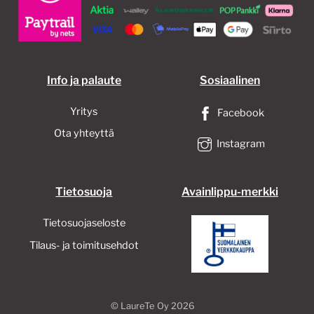
valinnat
tuotteen
sivulla.
Info ja palaute
Sosiaalinen
Yritys
Facebook
Ota yhteyttä
Instagram
Tietosuoja
Avainlippu-merkki
Tietosuojaseloste
Tilaus- ja toimitusehdot
©
LaureTe Oy
2026