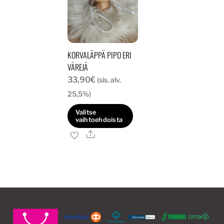
KORVALÄPPÄ PIPO ERI
VÄREJÄ
33,90
€
(sis. alv.
25,5%)
Valitse
vaihtoehdoista
Ale
Tällä
tuotteella
on
useampi
muunnelma.
Voit
tehdä