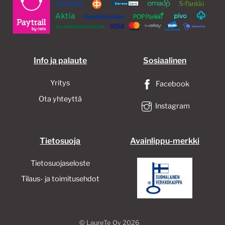
Info ja palaute
Sosiaalinen
Yritys
Facebook
Ota yhteyttä
Instagram
Tietosuoja
Avainlippu-merkki
Tietosuojaseloste
Tilaus- ja toimitusehdot
©
LaureTe Oy
2026