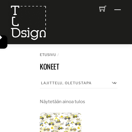
Skip
Men
to
content
ETUSIVU
KONEET
Näytetään ainoa tulos