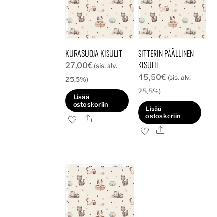
KURASUOJA KISULIT
SITTERIN PÄÄLLINEN
KISULIT
27,00
€
(sis. alv.
45,50
€
(sis. alv.
25,5%)
25,5%)
Lisää
ostoskoriin
Lisää
ostoskoriin
Ale
Ale