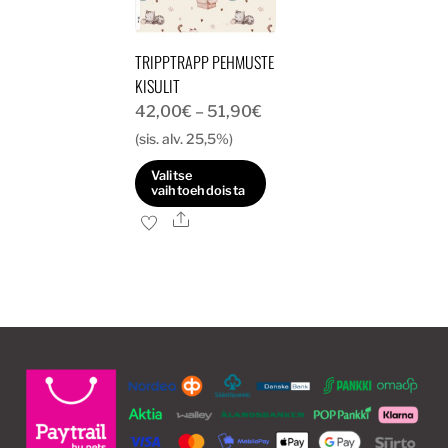
TRIPPTRAPP PEHMUSTE
KISULIT
Hintaluokka:
42,00
€
–
51,90
€
42,00€
(sis. alv. 25,5%)
-
Valitse
51,90€
vaihtoehdoista
Ale
Tällä
tuotteella
on
useampi
muunnelma.
Voit
tehdä
valinnat
tuotteen