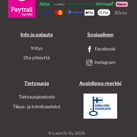
valinnat
valinnat
tuotteen
tuotteen
sivulla.
sivulla.
Info ja palaute
Sosiaalinen
Yritys
Facebook
Ota yhteyttä
Instagram
Tietosuoja
Avainlippu-merkki
Tietosuojaseloste
Tilaus- ja toimitusehdot
©
LaureTe Oy
2026