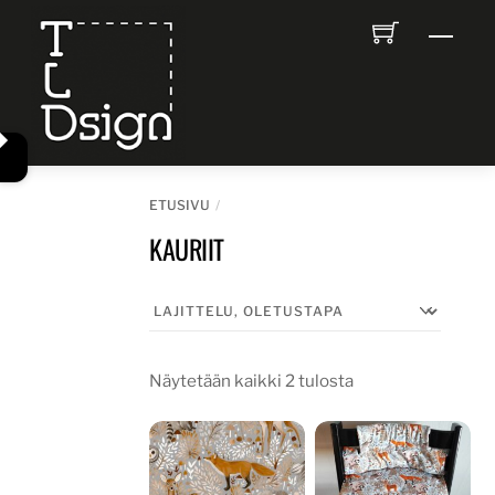
Skip
Men
to
content
ETUSIVU
KAURIIT
Näytetään kaikki 2 tulosta