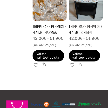
TRIPPTRAPP PEHMUSTE
TRIPPTRAPP PEHMUSTE
ELÄIMET HARMAA
ELÄIMET SININEN
Hintaluokka:
Hint
42,00
€
–
51,90
€
42,00
€
–
51,90
€
42,00€
42,
(sis. alv. 25,5%)
(sis. alv. 25,5%)
-
-
Valitse
Valitse
51,90€
51,9
vaihtoehdoista
vaihtoehdoista
Ale
Ale
Tällä
Tällä
tuotteella
tuotteella
on
on
useampi
useampi
muunnelma.
muunnelma.
Voit
Voit
tehdä
tehdä