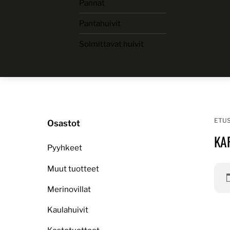
Pannat
Skip
to
Pantahuivit
content
Solmittavat huivit
ETU
Osastot
KA
Pyyhkeet
Muut tuotteet
Merinovillat
Kaulahuivit