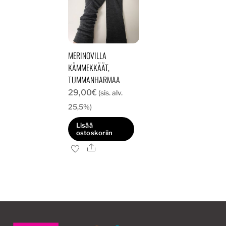
MERINOVILLA
KÄMMEKKÄÄT,
TUMMANHARMAA
29,00
€
(sis. alv.
25,5%)
Lisää
ostoskoriin
Ale