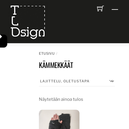
Skip
Men
to
content
ETUSIVU
KÄMMEKKÄÄT
Näytetään ainoa tulos