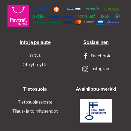
Voit
tehdä
valinnat
tuotteen
sivulla.
Info ja palaute
Sosiaalinen
Yritys
Facebook
Ota yhteyttä
Instagram
Tietosuoja
Avainlippu-merkki
Tietosuojaseloste
Tilaus- ja toimitusehdot