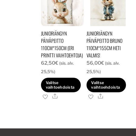
JUNIORIÄNGYN
JUNIORIÄNGYN
PÄIVÄPEITTO
PÄIVÄPEITTO BRUNO
110CM*150CM (ERI
110CM*155CM HETI
PRINTTI VAIHTOEHTOJA)
VALMIS!
62,50
€
56,00
€
(sis. alv.
(sis. alv.
25,5%)
25,5%)
Valitse
Valitse
vaihtoehdoista
vaihtoehdoista
Ale
Ale
Tällä
tuotteella
on
useampi
muunnelma.