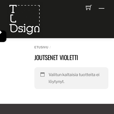
Skip
Men
to
content
ETUSIVU
JOUTSENET VIOLETTI
Valitun kaltaisia tuotteita ei
löytynyt.