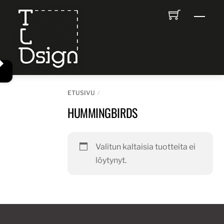
Skip
Men
to
content
ETUSIVU
HUMMINGBIRDS
Valitun kaltaisia tuotteita ei
löytynyt.