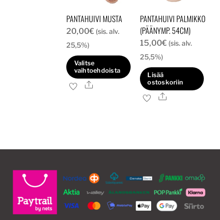
PANTAHUIVI MUSTA
PANTAHUIVI PALMIKKO
(PÄÄNYMP. 54CM)
20,00
€
(sis. alv.
15,00
€
(sis. alv.
25,5%)
25,5%)
Valitse
vaihtoehdoista
Lisää
ostoskoriin
Ale
Tällä
Ale
tuotteella
on
useampi
muunnelma.
Voit
tehdä
valinnat
tuotteen
sivulla.