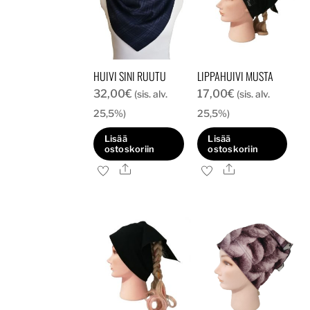
HUIVI SINI RUUTU
LIPPAHUIVI MUSTA
32,00
€
17,00
€
(sis. alv.
(sis. alv.
25,5%)
25,5%)
Lisää
Lisää
ostoskoriin
ostoskoriin
Ale
Ale