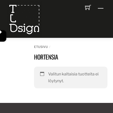
Skip
Men
to
content
ETUSIVU
HORTENSIA
Valitun kaltaisia tuotteita ei
löytynyt.