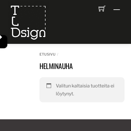
Skip
Men
to
content
ETUSIVU
HELMINAUHA
Valitun kaltaisia tuotteita ei
löytynyt.