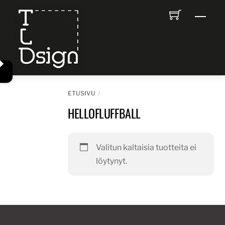
Skip
Men
to
content
ETUSIVU
HELLOFLUFFBALL
Valitun kaltaisia tuotteita ei
löytynyt.