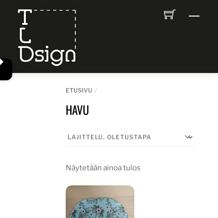
Skip
Men
to
content
ETUSIVU
HAVU
Näytetään ainoa tulos