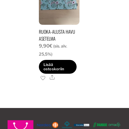
RUOKA-ALUSTA HAVU
ASETELMA
9,90
€
(sis. alv.
25,5%)
Lisää
ostoskoriin
Ale