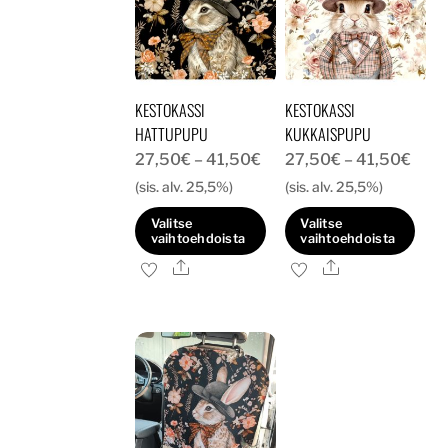
KESTOKASSI
KESTOKASSI
HATTUPUPU
KUKKAISPUPU
Hintaluokka:
Hint
27,50
€
–
41,50
€
27,50
€
–
41,50
€
27,50€
27,5
(sis. alv. 25,5%)
(sis. alv. 25,5%)
-
-
Valitse
Valitse
41,50€
41,5
vaihtoehdoista
vaihtoehdoista
Ale
Ale
Tällä
Tällä
tuotteella
tuotteella
on
on
useampi
useampi
muunnelma.
muunnelma.
Voit
Voit
tehdä
tehdä