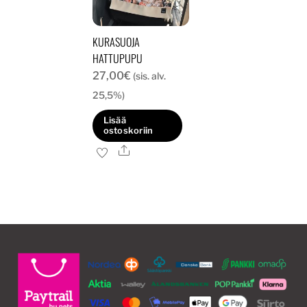
valinnat
valinnat
tuotteen
tuotteen
KURASUOJA
sivulla.
sivulla.
HATTUPUPU
27,00
€
(sis. alv.
25,5%)
Lisää
ostoskoriin
Ale