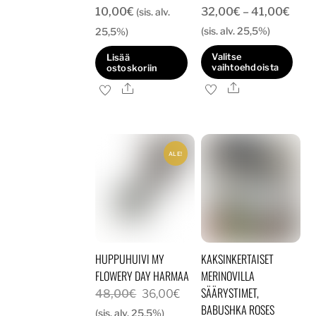
Hint
10,00
€
32,00
€
–
41,00
€
(sis. alv.
32,0
(sis. alv. 25,5%)
25,5%)
-
Valitse
Lisää
41,0
vaihtoehdoista
ostoskoriin
Ale
Tällä
Ale
tuotteella
on
useampi
ALE!
muunnelma.
Voit
tehdä
valinnat
tuotteen
HUPPUHUIVI MY
KAKSINKERTAISET
sivulla.
FLOWERY DAY HARMAA
MERINOVILLA
SÄÄRYSTIMET,
Alkuperäinen
Nykyinen
48,00
€
36,00
€
BABUSHKA ROSES
hinta
hinta
(sis. alv. 25,5%)