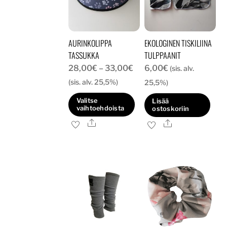
tehdä
valinnat
valinnat
tuotteen
tuotteen
sivulla.
AURINKOLIPPA
EKOLOGINEN TISKILIINA
sivulla.
TASSUKKA
TULPPAANIT
Hintaluokka:
28,00
€
–
33,00
€
6,00
€
(sis. alv.
28,00€
(sis. alv. 25,5%)
25,5%)
-
Valitse
Lisää
33,00€
vaihtoehdoista
ostoskoriin
Ale
Tällä
Ale
tuotteella
on
useampi
muunnelma.
Voit
tehdä
valinnat