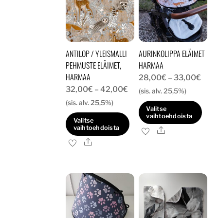
ANTILOP / YLEISMALLI
AURINKOLIPPA ELÄIMET
PEHMUSTE ELÄIMET,
HARMAA
HARMAA
Hint
28,00
€
–
33,00
€
Hintaluokka:
32,00
€
–
42,00
€
28,
(sis. alv. 25,5%)
32,00€
(sis. alv. 25,5%)
-
Valitse
-
33,
vaihtoehdoista
Valitse
42,00€
vaihtoehdoista
Ale
Tällä
Ale
Tällä
tuotteella
tuotteella
on
on
useampi
useampi
muunnelma.
muunnelma.
Voit
Voit
tehdä