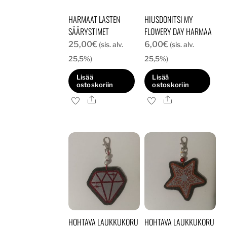
tuotteen
HARMAAT LASTEN
HIUSDONITSI MY
sivulla.
SÄÄRYSTIMET
FLOWERY DAY HARMAA
25,00
€
6,00
€
(sis. alv.
(sis. alv.
25,5%)
25,5%)
Lisää
Lisää
ostoskoriin
ostoskoriin
Ale
Ale
HOHTAVA LAUKKUKORU
HOHTAVA LAUKKUKORU