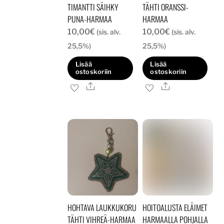
TIMANTTI SÄIHKY
TÄHTI ORANSSI-
PUNA-HARMAA
HARMAA
10,00
€
10,00
€
(sis. alv.
(sis. alv.
25,5%)
25,5%)
Lisää
Lisää
ostoskoriin
ostoskoriin
Ale
Ale
HOHTAVA LAUKKUKORU
HOITOALUSTA ELÄIMET
TÄHTI VIHREÄ-HARMAA
HARMAALLA POHJALLA