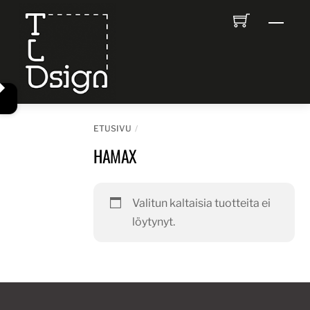
Skip
Men
to
content
ETUSIVU
HAMAX
Valitun kaltaisia tuotteita ei
löytynyt.