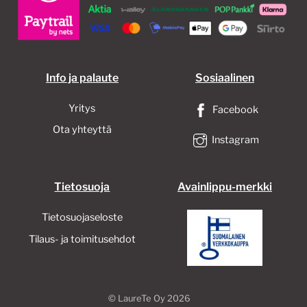
valinnat
tuotteen
sivulla.
Info ja palaute
Sosiaalinen
Yritys
Facebook
Ota yhteyttä
Instagram
Tietosuoja
Avainlippu-merkki
Tietosuojaseloste
Tilaus- ja toimitusehdot
©
LaureTe Oy
2026