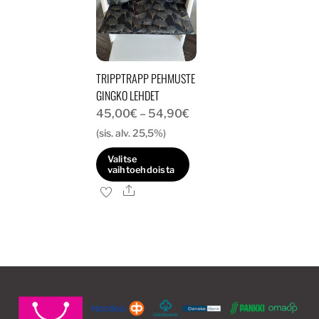
TRIPPTRAPP PEHMUSTE
GINGKO LEHDET
Hintaluokka:
45,00
€
–
54,90
€
45,00€
(sis. alv. 25,5%)
-
Valitse
54,90€
vaihtoehdoista
Ale
Tällä
tuotteella
on
useampi
muunnelma.
Voit
tehdä