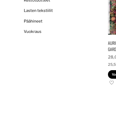
Kestotuotteet
Lasten tekstiilit
Päähineet
Vuokraus
AURI
GARD
28,
25,
Va