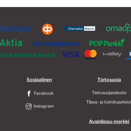
valinnat
valinnat
tuotteen
tuotteen
sivulla.
sivulla.
Sosiaalinen
Tietosuoja
Tietosuojaseloste
Facebook
Tilaus- ja toimitusehdo
Instagram
Avainlippu-merkki