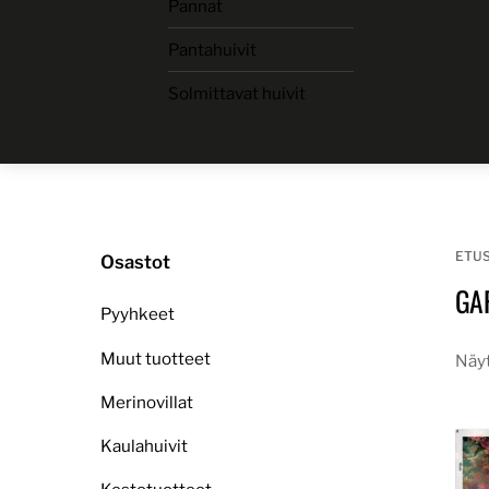
Pannat
Skip
to
Pantahuivit
content
Solmittavat huivit
ETU
Osastot
GA
Pyyhkeet
Muut tuotteet
Näyt
Merinovillat
Kaulahuivit