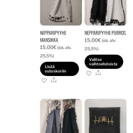
NEPPARIPYYHE
NEPPARIPYYHE PIIRROS
MANSIKKA
15,00
€
(sis. alv.
15,00
€
(sis. alv.
25,5%)
25,5%)
Valitse
vaihtoehdoista
Lisää
ostoskoriin
Ale
Tällä
Ale
tuotteella
on
useampi
muunnelma.
Voit
tehdä
valinnat