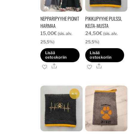
tuotteen
sivulla.
NEPPARIPYYHE PIONIT
PIKKUPYYHE PULSSI,
HARMAA
KELTA-MUSTA
15,00
€
24,50
€
(sis. alv.
(sis. alv.
25,5%)
25,5%)
Lisää
Lisää
ostoskoriin
ostoskoriin
Ale
Ale
ALE!