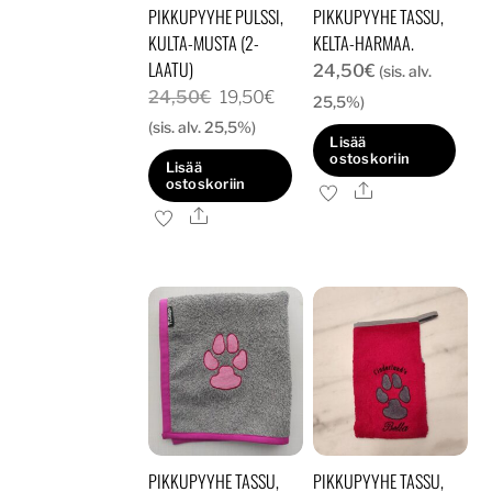
PIKKUPYYHE PULSSI,
PIKKUPYYHE TASSU,
KULTA-MUSTA (2-
KELTA-HARMAA.
LAATU)
24,50
€
(sis. alv.
Alkuperäinen
Nykyinen
24,50
€
19,50
€
25,5%)
hinta
hinta
(sis. alv. 25,5%)
Lisää
oli:
on:
ostoskoriin
Lisää
24,50€.
19,50€.
ostoskoriin
Ale
Ale
PIKKUPYYHE TASSU,
PIKKUPYYHE TASSU,