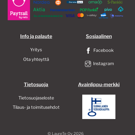
Info ja palaute
Sosiaalinen
Yritys
Facebook
Ota yhteyttä
Instagram
Tietosuoja
Avainlippu-merkki
Tietosuojaseloste
Tilaus- ja toimitusehdot
©
LaureTe Oy
2026