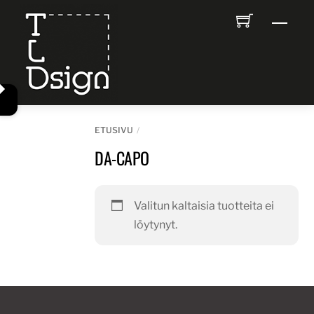
Skip
Men
to
content
ETUSIVU
DA-CAPO
Valitun kaltaisia tuotteita ei
löytynyt.