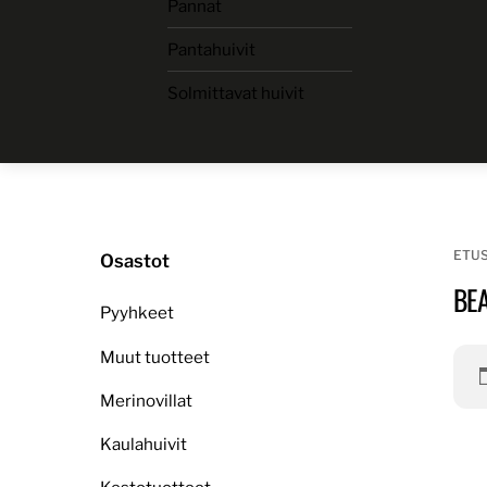
Pannat
Skip
to
Pantahuivit
content
Solmittavat huivit
ETU
Osastot
BE
Pyyhkeet
Muut tuotteet
Merinovillat
Kaulahuivit