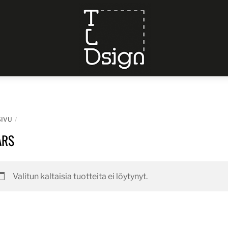
Menu
SIVU
ARS
Valitun kaltaisia tuotteita ei löytynyt.