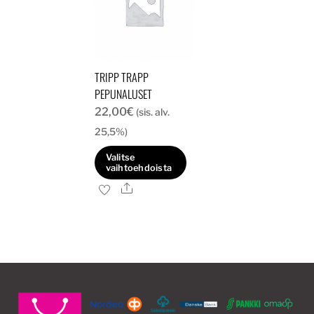
TRIPP TRAPP
PEPUNALUSET
22,00
€
(sis. alv.
25,5%)
Valitse
vaihtoehdoista
Ale
Tällä
tuotteella
on
useampi
muunnelma.
Voit
tehdä