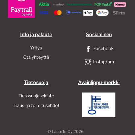
valinnat
tuotteen
sivulla.
Info ja palaute
Sosiaalinen
Yritys
Facebook
Ota yhteyttä
Instagram
Tietosuoja
Avainlippu-merkki
Tietosuojaseloste
Tilaus- ja toimitusehdot
©
LaureTe Oy
2026