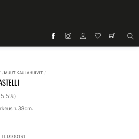
Etsi
T
MUUT KAULAHUIVIT
ASTELLI
 25,5%)
rkeus n. 38cm.
:
TLD100191