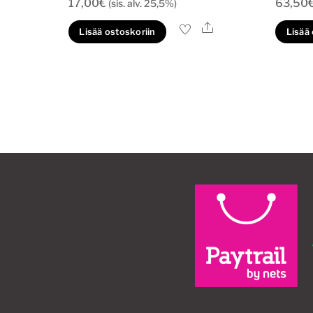
17,00
€
63,50
(sis. alv. 25,5%)
Ale
Lisää ostoskoriin
Lisää