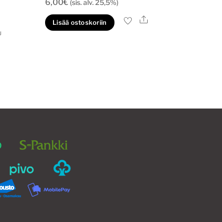
6,00
€
(sis. alv. 25,5%)
Ale
Lisää ostoskoriin
Ale